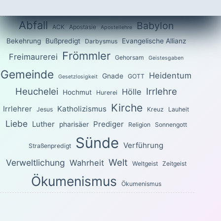
Abfall
Babylon
ACK
Apostasie
Apostellehre
Bekehrung
Bußpredigt
Evangelische Allianz
Darbysmus
Frömmler
Freimaurerei
Gehorsam
Geistesgaben
Gemeinde
Heidentum
Gnade
GOTT
Gesetzlosigkeit
Heuchelei
Irrlehre
Hölle
Hochmut
Hurerei
Kirche
Irrlehrer
Katholizismus
Jesus
Kreuz
Lauheit
Liebe
Luther
Prediger
pharisäer
Religion
Sonnengott
Sünde
Verführung
Straßenpredigt
Welt
Verweltlichung
Wahrheit
Weltgeist
Zeitgeist
Ökumenismus
Ökumenismus