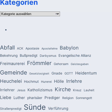
Kategorien
Kategorien
Abfall
Babylon
ACK
Apostasie
Apostellehre
Bekehrung
Bußpredigt
Evangelische Allianz
Darbysmus
Frömmler
Freimaurerei
Gehorsam
Geistesgaben
Gemeinde
Heidentum
Gnade
GOTT
Gesetzlosigkeit
Heuchelei
Irrlehre
Hölle
Hochmut
Hurerei
Kirche
Irrlehrer
Katholizismus
Jesus
Kreuz
Lauheit
Liebe
Luther
Prediger
pharisäer
Religion
Sonnengott
Sünde
Verführung
Straßenpredigt