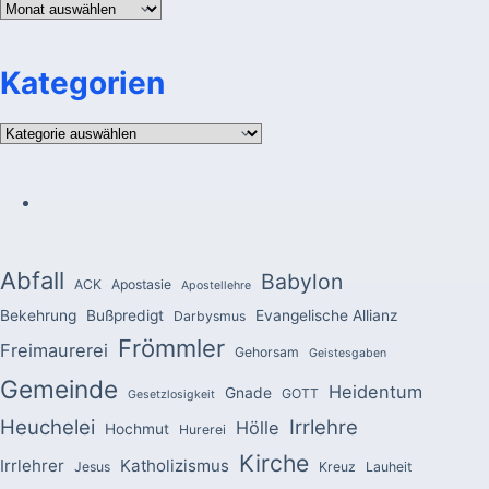
Archiv
Kategorien
Kategorien
Abfall
Babylon
ACK
Apostasie
Apostellehre
Bekehrung
Bußpredigt
Evangelische Allianz
Darbysmus
Frömmler
Freimaurerei
Gehorsam
Geistesgaben
Gemeinde
Heidentum
Gnade
GOTT
Gesetzlosigkeit
Heuchelei
Irrlehre
Hölle
Hochmut
Hurerei
Kirche
Irrlehrer
Katholizismus
Jesus
Kreuz
Lauheit