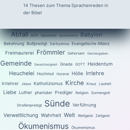
14 Thesen zum Thema Sprachenreden in
der Bibel
Abfall
Babylon
ACK
Apostasie
Apostellehre
Bekehrung
Bußpredigt
Evangelische Allianz
Darbysmus
Frömmler
Freimaurerei
Gehorsam
Geistesgaben
Gemeinde
Heidentum
Gnade
GOTT
Gesetzlosigkeit
Heuchelei
Irrlehre
Hölle
Hochmut
Hurerei
Kirche
Irrlehrer
Katholizismus
Jesus
Kreuz
Lauheit
Liebe
Luther
Prediger
pharisäer
Religion
Sonnengott
Sünde
Verführung
Straßenpredigt
Welt
Verweltlichung
Wahrheit
Weltgeist
Zeitgeist
Ökumenismus
Ökumenismus