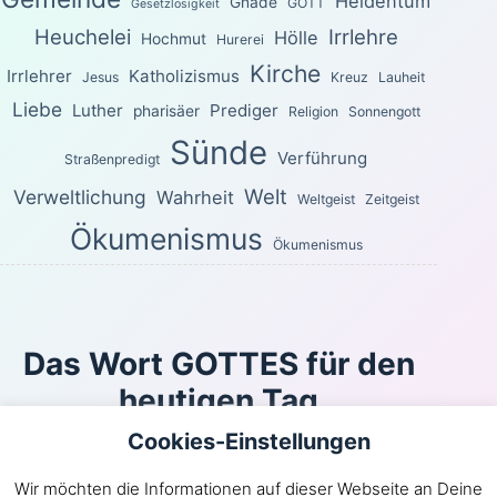
Heidentum
Gnade
GOTT
Gesetzlosigkeit
Heuchelei
Irrlehre
Hölle
Hochmut
Hurerei
Kirche
Irrlehrer
Katholizismus
Jesus
Kreuz
Lauheit
Liebe
Luther
Prediger
pharisäer
Religion
Sonnengott
Sünde
Verführung
Straßenpredigt
Welt
Verweltlichung
Wahrheit
Weltgeist
Zeitgeist
Ökumenismus
Ökumenismus
Das Wort GOTTES für den
heutigen Tag
Cookies-Einstellungen
Oder kann sich jemand in Schlupfwinkeln verbergen,
und ich, ich sähe ihn nicht?, spricht der HERR. Bin ich
Wir möchten die Informationen auf dieser Webseite an Deine