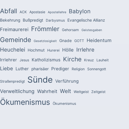
Abfall
Babylon
ACK
Apostasie
Apostellehre
Bekehrung
Bußpredigt
Evangelische Allianz
Darbysmus
Frömmler
Freimaurerei
Gehorsam
Geistesgaben
Gemeinde
Heidentum
Gnade
GOTT
Gesetzlosigkeit
Heuchelei
Irrlehre
Hölle
Hochmut
Hurerei
Kirche
Irrlehrer
Katholizismus
Jesus
Kreuz
Lauheit
Liebe
Luther
Prediger
pharisäer
Religion
Sonnengott
Sünde
Verführung
Straßenpredigt
Welt
Verweltlichung
Wahrheit
Weltgeist
Zeitgeist
Ökumenismus
Ökumenismus