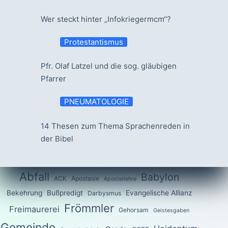
Wer steckt hinter „Infokriegermcm“?
Protestantismus
Pfr. Olaf Latzel und die sog. gläubigen
Pfarrer
PNEUMATOLOGIE
14 Thesen zum Thema Sprachenreden in
der Bibel
Abfall
Babylon
ACK
Apostasie
Apostellehre
Bekehrung
Bußpredigt
Evangelische Allianz
Darbysmus
Frömmler
Freimaurerei
Gehorsam
Geistesgaben
Gemeinde