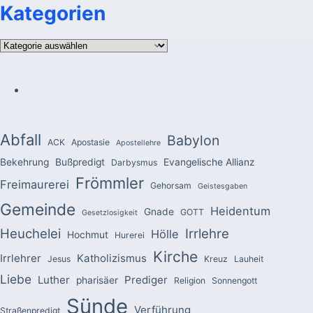
Kategorien
Kategorien
Abfall
Babylon
ACK
Apostasie
Apostellehre
Bekehrung
Bußpredigt
Evangelische Allianz
Darbysmus
Frömmler
Freimaurerei
Gehorsam
Geistesgaben
Gemeinde
Heidentum
Gnade
GOTT
Gesetzlosigkeit
Heuchelei
Irrlehre
Hölle
Hochmut
Hurerei
Kirche
Irrlehrer
Katholizismus
Jesus
Kreuz
Lauheit
Liebe
Luther
Prediger
pharisäer
Religion
Sonnengott
Sünde
Verführung
Straßenpredigt