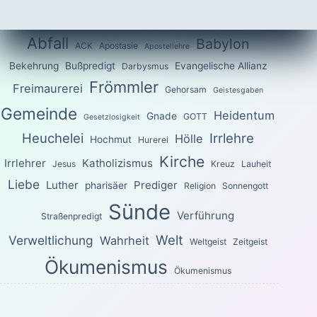
Abfall
Babylon
ACK
Apostasie
Apostellehre
Bekehrung
Bußpredigt
Evangelische Allianz
Darbysmus
Frömmler
Freimaurerei
Gehorsam
Geistesgaben
Gemeinde
Heidentum
Gnade
GOTT
Gesetzlosigkeit
Heuchelei
Irrlehre
Hölle
Hochmut
Hurerei
Kirche
Irrlehrer
Katholizismus
Jesus
Kreuz
Lauheit
Liebe
Luther
Prediger
pharisäer
Religion
Sonnengott
Sünde
Verführung
Straßenpredigt
Welt
Verweltlichung
Wahrheit
Weltgeist
Zeitgeist
Ökumenismus
Ökumenismus