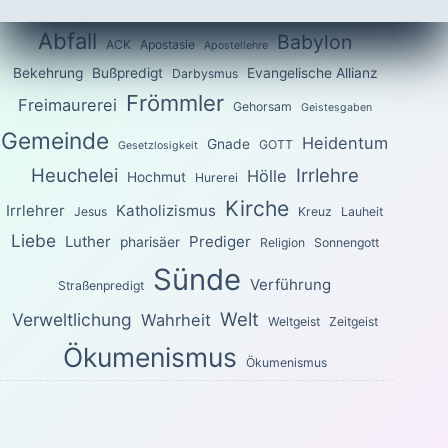
Abfall
Babylon
ACK
Apostasie
Apostellehre
Bekehrung
Bußpredigt
Evangelische Allianz
Darbysmus
Frömmler
Freimaurerei
Gehorsam
Geistesgaben
Gemeinde
Heidentum
Gnade
GOTT
Gesetzlosigkeit
Heuchelei
Irrlehre
Hölle
Hochmut
Hurerei
Kirche
Irrlehrer
Katholizismus
Jesus
Kreuz
Lauheit
Liebe
Luther
Prediger
pharisäer
Religion
Sonnengott
Sünde
Verführung
Straßenpredigt
Welt
Verweltlichung
Wahrheit
Weltgeist
Zeitgeist
Ökumenismus
Ökumenismus