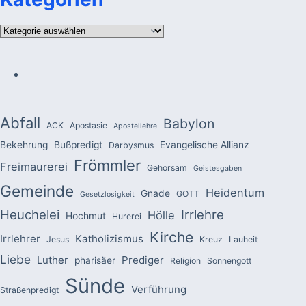
Kategorien
Abfall
Babylon
ACK
Apostasie
Apostellehre
Bekehrung
Bußpredigt
Evangelische Allianz
Darbysmus
Frömmler
Freimaurerei
Gehorsam
Geistesgaben
Gemeinde
Heidentum
Gnade
GOTT
Gesetzlosigkeit
Heuchelei
Irrlehre
Hölle
Hochmut
Hurerei
Kirche
Irrlehrer
Katholizismus
Jesus
Kreuz
Lauheit
Liebe
Luther
Prediger
pharisäer
Religion
Sonnengott
Sünde
Verführung
Straßenpredigt