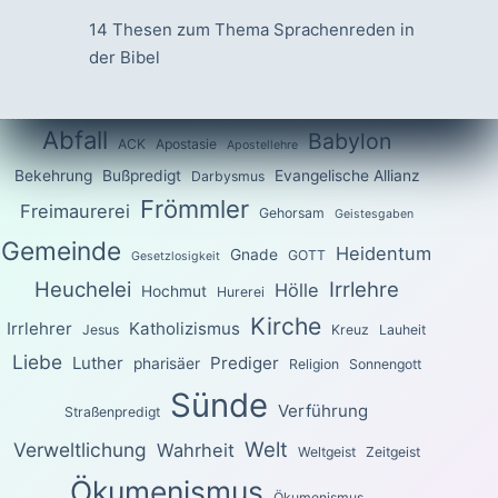
14 Thesen zum Thema Sprachenreden in
der Bibel
Abfall
Babylon
ACK
Apostasie
Apostellehre
Bekehrung
Bußpredigt
Evangelische Allianz
Darbysmus
Frömmler
Freimaurerei
Gehorsam
Geistesgaben
Gemeinde
Heidentum
Gnade
GOTT
Gesetzlosigkeit
Heuchelei
Irrlehre
Hölle
Hochmut
Hurerei
Kirche
Irrlehrer
Katholizismus
Jesus
Kreuz
Lauheit
Liebe
Luther
Prediger
pharisäer
Religion
Sonnengott
Sünde
Verführung
Straßenpredigt
Welt
Verweltlichung
Wahrheit
Weltgeist
Zeitgeist
Ökumenismus
Ökumenismus