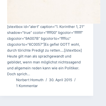
[stextbox id=“alert“ caption=“1. Korinther 1, 21″
shadow=“true“ ccolor=“ffff00″ bgcolor=“ffffff“
cbgcolor=“9A007B“ bgcolorto=“ffffcc“
cbgcolorto=“6C0057″]Es gefiel GOTT wohl,
durch törichte Predigt zu retten….[/stextbox]
Heute gilt man als sprachgewandt und
gebildet, wenn man möglichst nichtssagend
und allgemein reden kann wie ein Politiker.
Doch sprich…
Norbert Homuth
30. April 2015
1 Kommentar