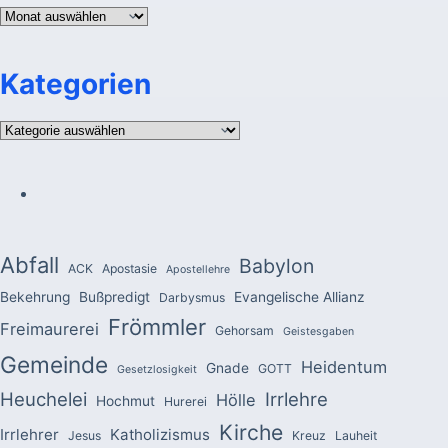
Archiv
Kategorien
Kategorien
Abfall
Babylon
ACK
Apostasie
Apostellehre
Bekehrung
Bußpredigt
Evangelische Allianz
Darbysmus
Frömmler
Freimaurerei
Gehorsam
Geistesgaben
Gemeinde
Heidentum
Gnade
GOTT
Gesetzlosigkeit
Heuchelei
Irrlehre
Hölle
Hochmut
Hurerei
Kirche
Irrlehrer
Katholizismus
Jesus
Kreuz
Lauheit