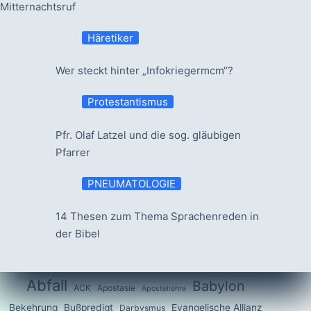
Mitternachtsruf
Häretiker
Wer steckt hinter „Infokriegermcm“?
Protestantismus
Pfr. Olaf Latzel und die sog. gläubigen
Pfarrer
PNEUMATOLOGIE
14 Thesen zum Thema Sprachenreden in
der Bibel
Abfall
Babylon
ACK
Apostasie
Apostellehre
Bekehrung
Bußpredigt
Evangelische Allianz
Darbysmus