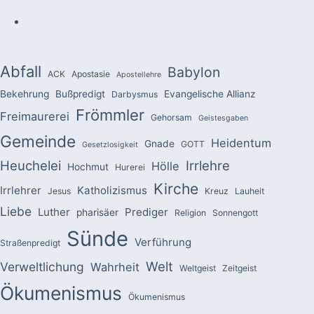
Abfall
Babylon
ACK
Apostasie
Apostellehre
Bekehrung
Bußpredigt
Evangelische Allianz
Darbysmus
Frömmler
Freimaurerei
Gehorsam
Geistesgaben
Gemeinde
Heidentum
Gnade
GOTT
Gesetzlosigkeit
Heuchelei
Irrlehre
Hölle
Hochmut
Hurerei
Kirche
Irrlehrer
Katholizismus
Jesus
Kreuz
Lauheit
Liebe
Luther
Prediger
pharisäer
Religion
Sonnengott
Sünde
Verführung
Straßenpredigt
Welt
Verweltlichung
Wahrheit
Weltgeist
Zeitgeist
Ökumenismus
Ökumenismus