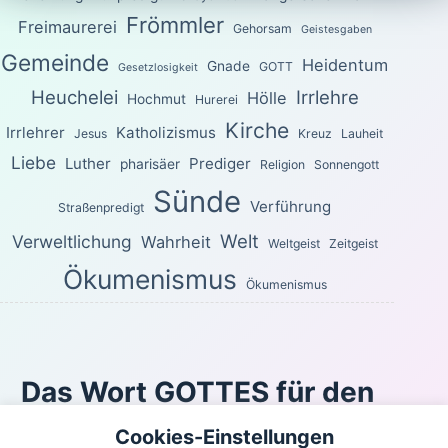
Frömmler
Freimaurerei
Gehorsam
Geistesgaben
Gemeinde
Heidentum
Gnade
GOTT
Gesetzlosigkeit
Heuchelei
Irrlehre
Hölle
Hochmut
Hurerei
Kirche
Irrlehrer
Katholizismus
Jesus
Kreuz
Lauheit
Liebe
Luther
Prediger
pharisäer
Religion
Sonnengott
Sünde
Verführung
Straßenpredigt
Welt
Verweltlichung
Wahrheit
Weltgeist
Zeitgeist
Ökumenismus
Ökumenismus
Das Wort GOTTES für den
heutigen Tag
Cookies-Einstellungen