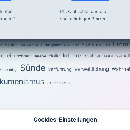
hinter
Pfr. Olaf Latzel und die
ermcm“?
sog. gläubigen Pfarrer
Fröm
Freimaurerei
ußpredigt
Evangelische Allianz
Darbysmus
elei
Irrlehre
Hölle
Irrlehrer
Kathol
Hochmut
Hurerei
Jesus
Sünde
Verweltlichung
Wahrhei
Verführung
ßenpredigt
kumenismus
Ökumenismus
OTTES für den heutigen Tag
Cookies-Einstellungen
uch ihr im ganzen Wandel heilig! Denn es steht geschrieben: »Seid