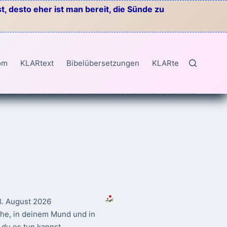
, desto eher ist man bereit, die Sünde zu
om
KLARtext
Bibelübersetzungen
KLARtext
8. August 2026
ahe, in deinem Mund und in
du es tun kannst.