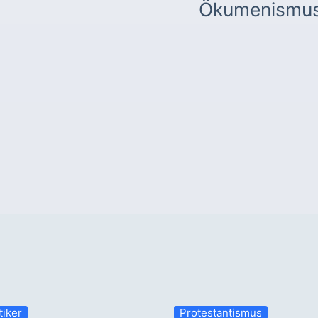
Ökumenismu
tiker
Protestantismus