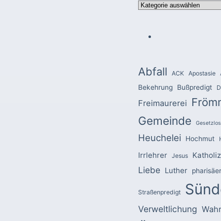
Kategorien
Abfall
ACK
Apostasie
Bekehrung
Bußpredigt
D
Fröm
Freimaurerei
Gemeinde
Gesetzlos
Heuchelei
Hochmut
Irrlehrer
Katholi
Jesus
Liebe
Luther
pharisäe
Sünd
Straßenpredigt
Verweltlichung
Wahr