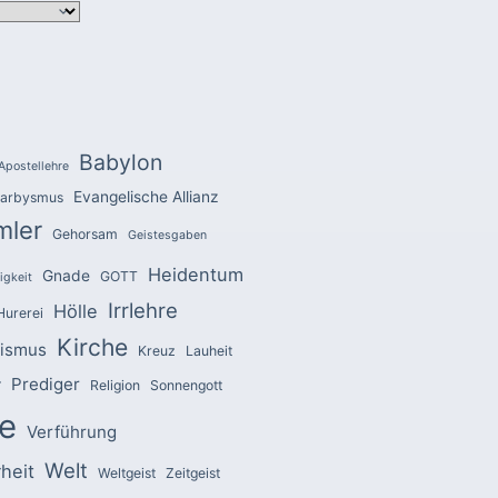
Babylon
Apostellehre
Evangelische Allianz
arbysmus
mler
Gehorsam
Geistesgaben
Heidentum
Gnade
GOTT
igkeit
Irrlehre
Hölle
Hurerei
Kirche
zismus
Kreuz
Lauheit
Prediger
r
Religion
Sonnengott
e
Verführung
Welt
heit
Weltgeist
Zeitgeist