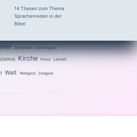
14 Thesen zum Thema
Sprachenreden in der
Bibel
mler
Gehorsam
Geistesgaben
Kirche
izismus
Kreuz
Lauheit
Welt
t
Weltgeist
Zeitgeist
 heilig, denn ich bin heilig.«