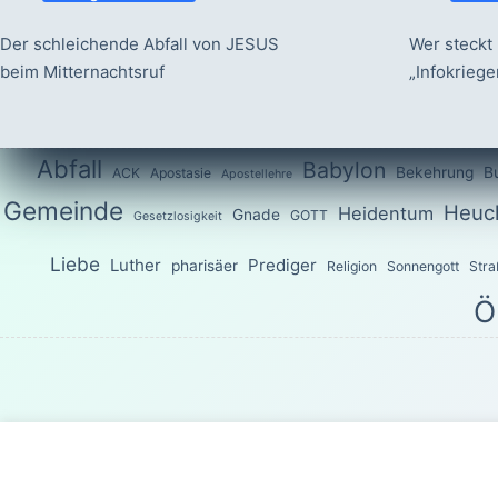
Der schleichende Abfall von JESUS
Wer steckt 
beim Mitternachtsruf
„Infokrieg
Abfall
Babylon
Bekehrung
B
ACK
Apostasie
Apostellehre
Gemeinde
Heuch
Heidentum
Gnade
GOTT
Gesetzlosigkeit
Liebe
Luther
Prediger
pharisäer
Religion
Sonnengott
Stra
Ö
Das Wort G
Sondern wie der, welcher euch berufen hat, heilig ist, seid a