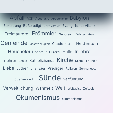
Abfall
Babylon
ACK
Apostasie
Apostellehre
Bekehrung
Bußpredigt
Evangelische Allianz
Darbysmus
Frömmler
Freimaurerei
Gehorsam
Geistesgaben
Gemeinde
Heidentum
Gnade
GOTT
Gesetzlosigkeit
Heuchelei
Irrlehre
Hölle
Hochmut
Hurerei
Kirche
Irrlehrer
Katholizismus
Jesus
Kreuz
Lauheit
Liebe
Luther
Prediger
pharisäer
Religion
Sonnengott
Sünde
Verführung
Straßenpredigt
Welt
Verweltlichung
Wahrheit
Weltgeist
Zeitgeist
Ökumenismus
Ökumenismus