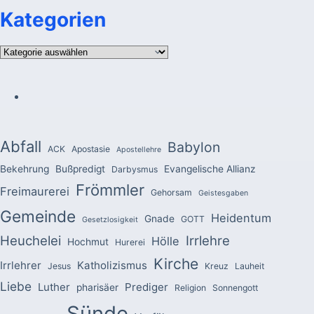
Kategorien
Kategorien
Abfall
Babylon
ACK
Apostasie
Apostellehre
Bekehrung
Bußpredigt
Evangelische Allianz
Darbysmus
Frömmler
Freimaurerei
Gehorsam
Geistesgaben
Gemeinde
Heidentum
Gnade
GOTT
Gesetzlosigkeit
Heuchelei
Irrlehre
Hölle
Hochmut
Hurerei
Kirche
Irrlehrer
Katholizismus
Jesus
Kreuz
Lauheit
Liebe
Luther
Prediger
pharisäer
Religion
Sonnengott
Sünde