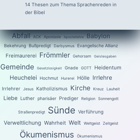
14 Thesen zum Thema Sprachenreden in
der Bibel
Abfall
Babylon
ACK
Apostasie
Apostellehre
Bekehrung
Bußpredigt
Evangelische Allianz
Darbysmus
Frömmler
Freimaurerei
Gehorsam
Geistesgaben
Gemeinde
Heidentum
Gnade
GOTT
Gesetzlosigkeit
Heuchelei
Irrlehre
Hölle
Hochmut
Hurerei
Kirche
Irrlehrer
Katholizismus
Jesus
Kreuz
Lauheit
Liebe
Luther
Prediger
pharisäer
Religion
Sonnengott
Sünde
Verführung
Straßenpredigt
Welt
Verweltlichung
Wahrheit
Weltgeist
Zeitgeist
Ökumenismus
Ökumenismus