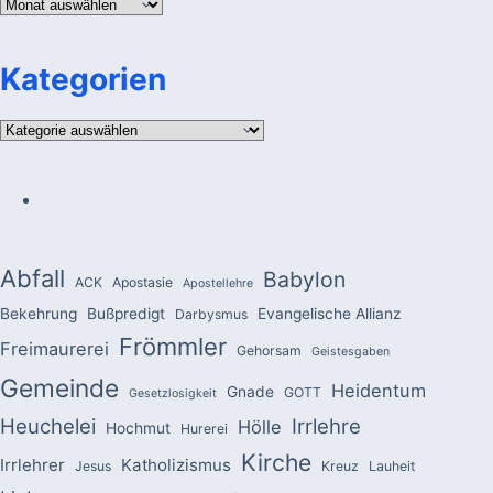
Archiv
Kategorien
Kategorien
Abfall
Babylon
ACK
Apostasie
Apostellehre
Bekehrung
Bußpredigt
Evangelische Allianz
Darbysmus
Frömmler
Freimaurerei
Gehorsam
Geistesgaben
Gemeinde
Heidentum
Gnade
GOTT
Gesetzlosigkeit
Heuchelei
Irrlehre
Hölle
Hochmut
Hurerei
Kirche
Irrlehrer
Katholizismus
Jesus
Kreuz
Lauheit