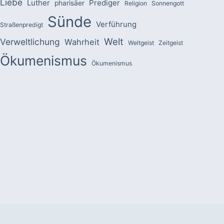
Liebe
Luther
Prediger
pharisäer
Religion
Sonnengott
Sünde
Verführung
Straßenpredigt
Welt
Verweltlichung
Wahrheit
Weltgeist
Zeitgeist
Ökumenismus
Ökumenismus