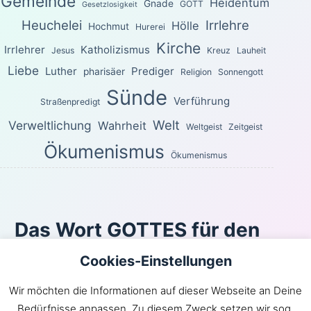
Gemeinde
Heidentum
Gnade
GOTT
Gesetzlosigkeit
Heuchelei
Irrlehre
Hölle
Hochmut
Hurerei
Kirche
Irrlehrer
Katholizismus
Jesus
Kreuz
Lauheit
Liebe
Luther
Prediger
pharisäer
Religion
Sonnengott
Sünde
Verführung
Straßenpredigt
Welt
Verweltlichung
Wahrheit
Weltgeist
Zeitgeist
Ökumenismus
Ökumenismus
Das Wort GOTTES für den
heutigen Tag
Cookies-Einstellungen
Sondern wie der, welcher euch berufen hat, heilig ist,
Wir möchten die Informationen auf dieser Webseite an Deine
seid auch ihr im ganzen Wandel heilig! Denn es steht
Bedürfnisse anpassen. Zu diesem Zweck setzen wir sog.