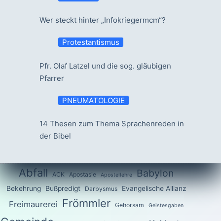
Wer steckt hinter „Infokriegermcm“?
Protestantismus
Pfr. Olaf Latzel und die sog. gläubigen
Pfarrer
PNEUMATOLOGIE
14 Thesen zum Thema Sprachenreden in
der Bibel
Abfall
Babylon
ACK
Apostasie
Apostellehre
Bekehrung
Bußpredigt
Evangelische Allianz
Darbysmus
Frömmler
Freimaurerei
Gehorsam
Geistesgaben