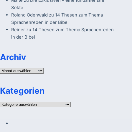
Malte
zu
Die Exklusiven – eine fundamentale
Sekte
Roland Odenwald
zu
14 Thesen zum Thema
Sprachenreden in der Bibel
Reiner
zu
14 Thesen zum Thema Sprachenreden
in der Bibel
Archiv
Archiv
Kategorien
Kategorien