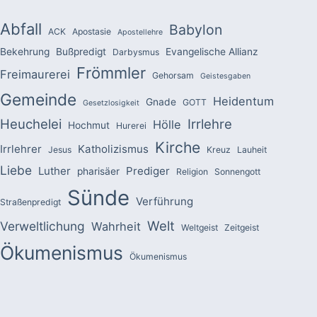
Abfall
Babylon
ACK
Apostasie
Apostellehre
Bekehrung
Bußpredigt
Evangelische Allianz
Darbysmus
Frömmler
Freimaurerei
Gehorsam
Geistesgaben
Gemeinde
Heidentum
Gnade
GOTT
Gesetzlosigkeit
Heuchelei
Irrlehre
Hölle
Hochmut
Hurerei
Kirche
Irrlehrer
Katholizismus
Jesus
Kreuz
Lauheit
Liebe
Luther
Prediger
pharisäer
Religion
Sonnengott
Sünde
Verführung
Straßenpredigt
Welt
Verweltlichung
Wahrheit
Weltgeist
Zeitgeist
Ökumenismus
Ökumenismus