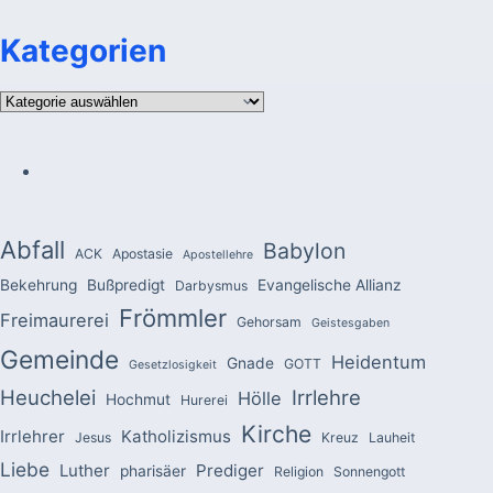
Kategorien
Kategorien
Abfall
Babylon
ACK
Apostasie
Apostellehre
Bekehrung
Bußpredigt
Evangelische Allianz
Darbysmus
Frömmler
Freimaurerei
Gehorsam
Geistesgaben
Gemeinde
Heidentum
Gnade
GOTT
Gesetzlosigkeit
Heuchelei
Irrlehre
Hölle
Hochmut
Hurerei
Kirche
Irrlehrer
Katholizismus
Jesus
Kreuz
Lauheit
Liebe
Luther
Prediger
pharisäer
Religion
Sonnengott