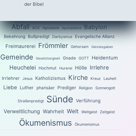
der Bibel
Abfall
Babylon
ACK
Apostasie
Apostellehre
Bekehrung
Bußpredigt
Evangelische Allianz
Darbysmus
Frömmler
Freimaurerei
Gehorsam
Geistesgaben
Gemeinde
Heidentum
Gnade
GOTT
Gesetzlosigkeit
Heuchelei
Irrlehre
Hölle
Hochmut
Hurerei
Kirche
Irrlehrer
Katholizismus
Jesus
Kreuz
Lauheit
Liebe
Luther
Prediger
pharisäer
Religion
Sonnengott
Sünde
Verführung
Straßenpredigt
Welt
Verweltlichung
Wahrheit
Weltgeist
Zeitgeist
Ökumenismus
Ökumenismus