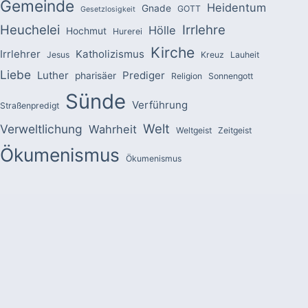
Gemeinde
Heidentum
Gnade
GOTT
Gesetzlosigkeit
Heuchelei
Irrlehre
Hölle
Hochmut
Hurerei
Kirche
Irrlehrer
Katholizismus
Jesus
Kreuz
Lauheit
Liebe
Luther
Prediger
pharisäer
Religion
Sonnengott
Sünde
Verführung
Straßenpredigt
Welt
Verweltlichung
Wahrheit
Weltgeist
Zeitgeist
Ökumenismus
Ökumenismus