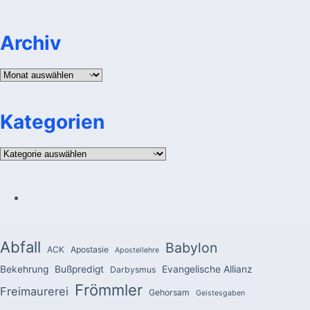
Archiv
Archiv
Kategorien
Kategorien
Abfall
Babylon
ACK
Apostasie
Apostellehre
Bekehrung
Bußpredigt
Evangelische Allianz
Darbysmus
Frömmler
Freimaurerei
Gehorsam
Geistesgaben