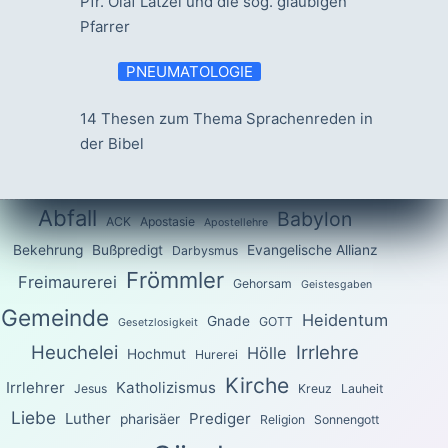
Pfr. Olaf Latzel und die sog. gläubigen
Pfarrer
PNEUMATOLOGIE
14 Thesen zum Thema Sprachenreden in
der Bibel
Abfall
Babylon
ACK
Apostasie
Apostellehre
Bekehrung
Bußpredigt
Evangelische Allianz
Darbysmus
Frömmler
Freimaurerei
Gehorsam
Geistesgaben
Gemeinde
Heidentum
Gnade
GOTT
Gesetzlosigkeit
Heuchelei
Irrlehre
Hölle
Hochmut
Hurerei
Kirche
Irrlehrer
Katholizismus
Jesus
Kreuz
Lauheit
Liebe
Luther
Prediger
pharisäer
Religion
Sonnengott