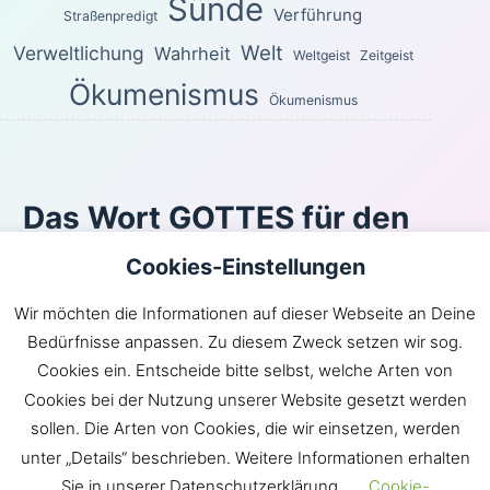
Sünde
Verführung
Straßenpredigt
Welt
Verweltlichung
Wahrheit
Weltgeist
Zeitgeist
Ökumenismus
Ökumenismus
Das Wort GOTTES für den
heutigen Tag
Cookies-Einstellungen
Wie du den Weg des Windes nicht kennst und nicht die
Wir möchten die Informationen auf dieser Webseite an Deine
Gebeine im Leib der Schwangeren, so kennst du das
Bedürfnisse anpassen. Zu diesem Zweck setzen wir sog.
Werk Gottes nicht, der alles wirkt.
Cookies ein. Entscheide bitte selbst, welche Arten von
Prediger 11:5
Cookies bei der Nutzung unserer Website gesetzt werden
Inhaltsverzeichnis
|
Newsroom
|
KLARtext
|
sollen. Die Arten von Cookies, die wir einsetzen, werden
Bibelübersetzungen
|
Impressum
unter „Details“ beschrieben. Weitere Informationen erhalten
Sie in unserer Datenschutzerklärung.
Cookie-
GOTT hat die Gemeinde JESU in die Welt gebracht.