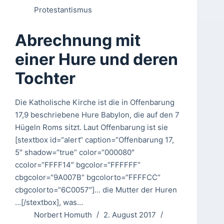
Protestantismus
Abrechnung mit
einer Hure und deren
Tochter
Die Katholische Kirche ist die in Offenbarung
17,9 beschriebene Hure Babylon, die auf den 7
Hügeln Roms sitzt. Laut Offenbarung ist sie
[stextbox id=“alert“ caption=“Offenbarung 17,
5″ shadow=“true“ color=“000080″
ccolor=“FFFF14″ bgcolor=“FFFFFF“
cbgcolor=“9A007B“ bgcolorto=“FFFFCC“
cbgcolorto=“6C0057″]… die Mutter der Huren
…[/stextbox], was…
Norbert Homuth
2. August 2017