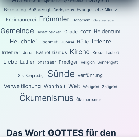
Babylon
ACK
Apostasie
Apostellehre
Bekehrung
Bußpredigt
Evangelische Allianz
Darbysmus
Frömmler
Freimaurerei
Gehorsam
Geistesgaben
Gemeinde
Heidentum
Gnade
GOTT
Gesetzlosigkeit
Heuchelei
Irrlehre
Hölle
Hochmut
Hurerei
Kirche
Irrlehrer
Katholizismus
Jesus
Kreuz
Lauheit
Liebe
Luther
Prediger
pharisäer
Religion
Sonnengott
Sünde
Verführung
Straßenpredigt
Welt
Verweltlichung
Wahrheit
Weltgeist
Zeitgeist
Ökumenismus
Ökumenismus
Das Wort GOTTES für den