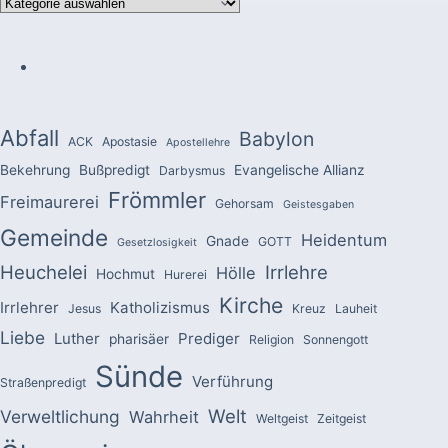
Kategorien
Abfall
Babylon
ACK
Apostasie
Apostellehre
Bekehrung
Bußpredigt
Evangelische Allianz
Darbysmus
Frömmler
Freimaurerei
Gehorsam
Geistesgaben
Gemeinde
Heidentum
Gnade
GOTT
Gesetzlosigkeit
Heuchelei
Irrlehre
Hölle
Hochmut
Hurerei
Kirche
Irrlehrer
Katholizismus
Jesus
Kreuz
Lauheit
Liebe
Luther
Prediger
pharisäer
Religion
Sonnengott
Sünde
Verführung
Straßenpredigt
Welt
Verweltlichung
Wahrheit
Weltgeist
Zeitgeist