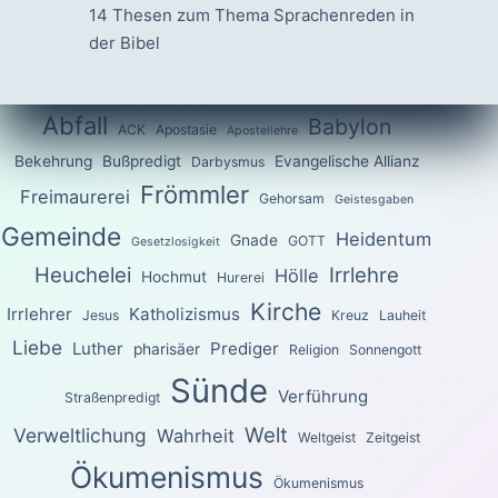
14 Thesen zum Thema Sprachenreden in
der Bibel
Abfall
Babylon
ACK
Apostasie
Apostellehre
Bekehrung
Bußpredigt
Evangelische Allianz
Darbysmus
Frömmler
Freimaurerei
Gehorsam
Geistesgaben
Gemeinde
Heidentum
Gnade
GOTT
Gesetzlosigkeit
Heuchelei
Irrlehre
Hölle
Hochmut
Hurerei
Kirche
Irrlehrer
Katholizismus
Jesus
Kreuz
Lauheit
Liebe
Luther
Prediger
pharisäer
Religion
Sonnengott
Sünde
Verführung
Straßenpredigt
Welt
Verweltlichung
Wahrheit
Weltgeist
Zeitgeist
Ökumenismus
Ökumenismus