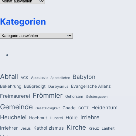
Archiv
Kategorien
Kategorien
Abfall
Babylon
ACK
Apostasie
Apostellehre
Bekehrung
Bußpredigt
Evangelische Allianz
Darbysmus
Frömmler
Freimaurerei
Gehorsam
Geistesgaben
Gemeinde
Heidentum
Gnade
GOTT
Gesetzlosigkeit
Heuchelei
Irrlehre
Hölle
Hochmut
Hurerei
Kirche
Irrlehrer
Katholizismus
Jesus
Kreuz
Lauheit