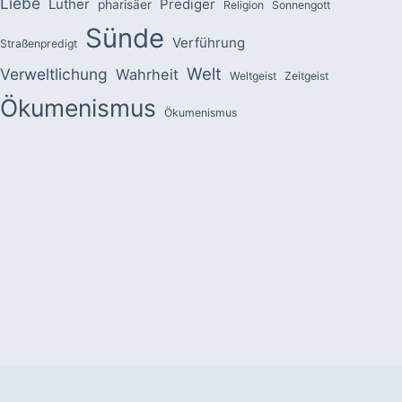
Liebe
Luther
Prediger
pharisäer
Religion
Sonnengott
Sünde
Verführung
Straßenpredigt
Welt
Verweltlichung
Wahrheit
Weltgeist
Zeitgeist
Ökumenismus
Ökumenismus