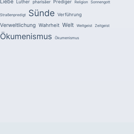
Liebe
Luther
Prediger
pharisäer
Religion
Sonnengott
Sünde
Verführung
Straßenpredigt
Welt
Verweltlichung
Wahrheit
Weltgeist
Zeitgeist
Ökumenismus
Ökumenismus