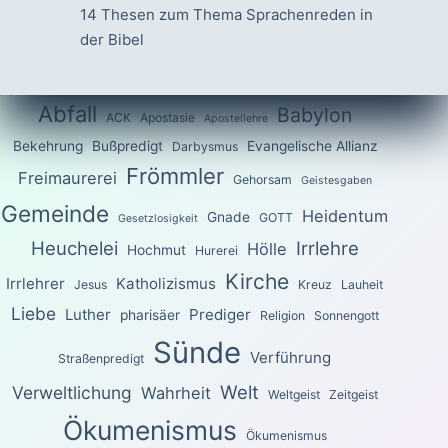
14 Thesen zum Thema Sprachenreden in
der Bibel
Abfall
Babylon
ACK
Apostasie
Apostellehre
Bekehrung
Bußpredigt
Evangelische Allianz
Darbysmus
Frömmler
Freimaurerei
Gehorsam
Geistesgaben
Gemeinde
Heidentum
Gnade
GOTT
Gesetzlosigkeit
Heuchelei
Irrlehre
Hölle
Hochmut
Hurerei
Kirche
Irrlehrer
Katholizismus
Jesus
Kreuz
Lauheit
Liebe
Luther
Prediger
pharisäer
Religion
Sonnengott
Sünde
Verführung
Straßenpredigt
Welt
Verweltlichung
Wahrheit
Weltgeist
Zeitgeist
Ökumenismus
Ökumenismus