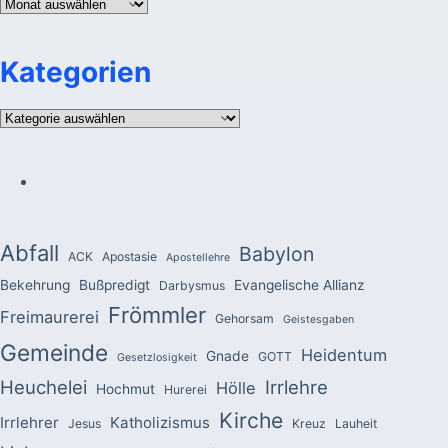
Archiv
Kategorien
Kategorien
Abfall
Babylon
ACK
Apostasie
Apostellehre
Bekehrung
Bußpredigt
Evangelische Allianz
Darbysmus
Frömmler
Freimaurerei
Gehorsam
Geistesgaben
Gemeinde
Heidentum
Gnade
GOTT
Gesetzlosigkeit
Heuchelei
Irrlehre
Hölle
Hochmut
Hurerei
Kirche
Irrlehrer
Katholizismus
Jesus
Kreuz
Lauheit