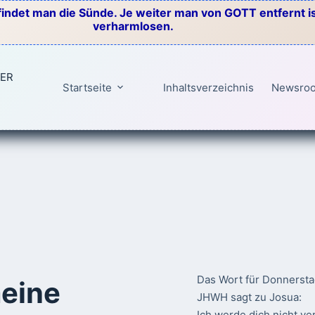
indet man die Sünde. Je weiter man von GOTT entfernt ist
verharmlosen.
TER
Startseite
Inhaltsverzeichnis
Newsro
Das Wort für Donnersta
eine
JHWH sagt zu Josua:
Ich werde dich nicht ve