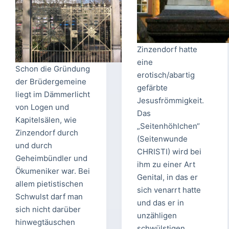
Zinzendorf hatte
eine
Schon die Gründung
erotisch/abartig
der Brüdergemeine
gefärbte
liegt im Dämmerlicht
Jesusfrömmigkeit.
von Logen und
Das
Kapitelsälen, wie
„Seitenhöhlchen“
Zinzendorf durch
(Seitenwunde
und durch
CHRISTI) wird bei
Geheimbündler und
ihm zu einer Art
Ökumeniker war. Bei
Genital, in das er
allem pietistischen
sich venarrt hatte
Schwulst darf man
und das er in
sich nicht darüber
unzähligen
hinwegtäuschen
schwülstigen