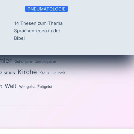
PNEUMATOLOGIE
14 Thesen zum Thema
Sprachenreden in der
Bibel
mler
Gehorsam
Geistesgaben
Kirche
izismus
Kreuz
Lauheit
Welt
t
Weltgeist
Zeitgeist