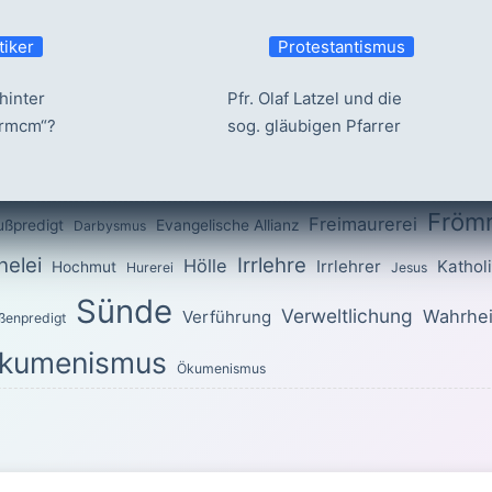
tiker
Protestantismus
hinter
Pfr. Olaf Latzel und die
ermcm“?
sog. gläubigen Pfarrer
Fröm
Freimaurerei
ußpredigt
Evangelische Allianz
Darbysmus
elei
Irrlehre
Hölle
Irrlehrer
Kathol
Hochmut
Hurerei
Jesus
Sünde
Verweltlichung
Wahrhei
Verführung
ßenpredigt
kumenismus
Ökumenismus
OTTES für den heutigen Tag