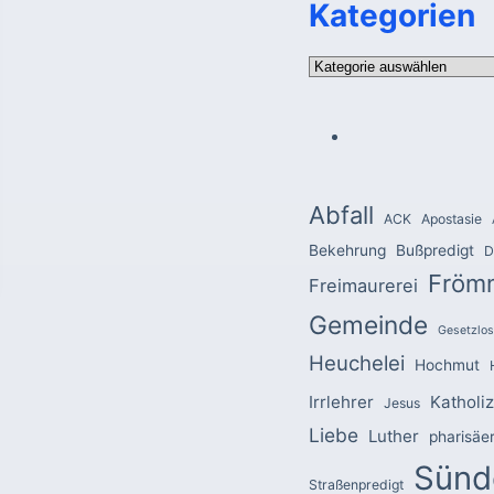
Kategorien
Kategorien
Abfall
ACK
Apostasie
Bekehrung
Bußpredigt
D
Fröm
Freimaurerei
Gemeinde
Gesetzlos
Heuchelei
Hochmut
Irrlehrer
Katholi
Jesus
Liebe
Luther
pharisäe
Sünd
Straßenpredigt