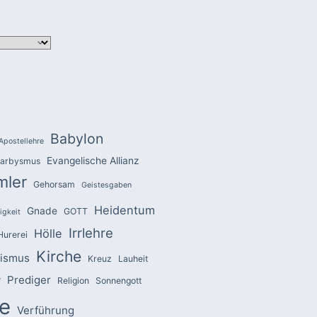
Babylon
Apostellehre
Evangelische Allianz
arbysmus
mler
Gehorsam
Geistesgaben
Heidentum
Gnade
GOTT
igkeit
Irrlehre
Hölle
Hurerei
Kirche
zismus
Kreuz
Lauheit
Prediger
r
Religion
Sonnengott
e
Verführung