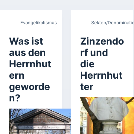
Evangelikalismus
Sekten/Denominati
Was ist
Zinzendo
aus den
rf und
Herrnhut
die
ern
Herrnhut
geworde
ter
n?