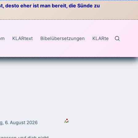
, desto eher ist man bereit, die Sünde zu
om
KLARtext
Bibelübersetzungen
KLARtext
g, 6. August 2026
rgessen und dich nicht