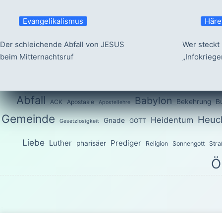
Evangelikalismus
Häre
Der schleichende Abfall von JESUS
Wer steckt 
beim Mitternachtsruf
„Infokrieg
Abfall
Babylon
Bekehrung
B
ACK
Apostasie
Apostellehre
Gemeinde
Heuch
Heidentum
Gnade
GOTT
Gesetzlosigkeit
Liebe
Luther
Prediger
pharisäer
Religion
Sonnengott
Stra
Ö
Das Wort G