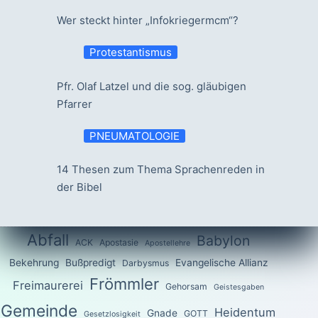
Wer steckt hinter „Infokriegermcm“?
Protestantismus
Pfr. Olaf Latzel und die sog. gläubigen
Pfarrer
PNEUMATOLOGIE
14 Thesen zum Thema Sprachenreden in
der Bibel
Abfall
Babylon
ACK
Apostasie
Apostellehre
Bekehrung
Bußpredigt
Evangelische Allianz
Darbysmus
Frömmler
Freimaurerei
Gehorsam
Geistesgaben
Gemeinde
Heidentum
Gnade
GOTT
Gesetzlosigkeit