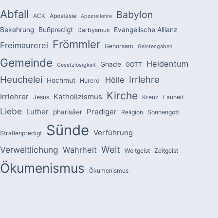
Abfall
Babylon
ACK
Apostasie
Apostellehre
Bekehrung
Bußpredigt
Evangelische Allianz
Darbysmus
Frömmler
Freimaurerei
Gehorsam
Geistesgaben
Gemeinde
Heidentum
Gnade
GOTT
Gesetzlosigkeit
Heuchelei
Irrlehre
Hölle
Hochmut
Hurerei
Kirche
Irrlehrer
Katholizismus
Jesus
Kreuz
Lauheit
Liebe
Luther
Prediger
pharisäer
Religion
Sonnengott
Sünde
Verführung
Straßenpredigt
Welt
Verweltlichung
Wahrheit
Weltgeist
Zeitgeist
Ökumenismus
Ökumenismus