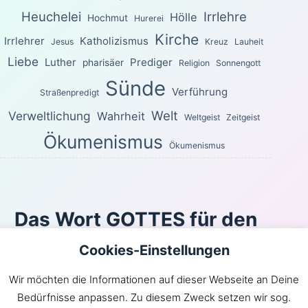
Heuchelei
Irrlehre
Hölle
Hochmut
Hurerei
Kirche
Irrlehrer
Katholizismus
Jesus
Kreuz
Lauheit
Liebe
Luther
Prediger
pharisäer
Religion
Sonnengott
Sünde
Verführung
Straßenpredigt
Welt
Verweltlichung
Wahrheit
Weltgeist
Zeitgeist
Ökumenismus
Ökumenismus
Das Wort GOTTES für den
heutigen Tag
Cookies-Einstellungen
Sondern wie der, welcher euch berufen hat, heilig ist,
Wir möchten die Informationen auf dieser Webseite an Deine
seid auch ihr im ganzen Wandel heilig! Denn es steht
Bedürfnisse anpassen. Zu diesem Zweck setzen wir sog.
geschrieben: »Seid heilig, denn ich bin heilig.«