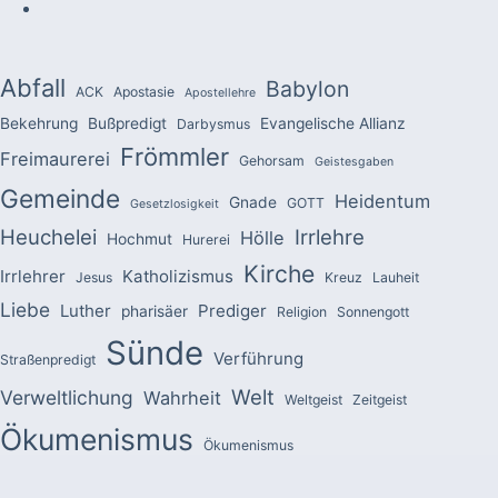
Abfall
Babylon
ACK
Apostasie
Apostellehre
Bekehrung
Bußpredigt
Evangelische Allianz
Darbysmus
Frömmler
Freimaurerei
Gehorsam
Geistesgaben
Gemeinde
Heidentum
Gnade
GOTT
Gesetzlosigkeit
Heuchelei
Irrlehre
Hölle
Hochmut
Hurerei
Kirche
Irrlehrer
Katholizismus
Jesus
Kreuz
Lauheit
Liebe
Luther
Prediger
pharisäer
Religion
Sonnengott
Sünde
Verführung
Straßenpredigt
Welt
Verweltlichung
Wahrheit
Weltgeist
Zeitgeist
Ökumenismus
Ökumenismus