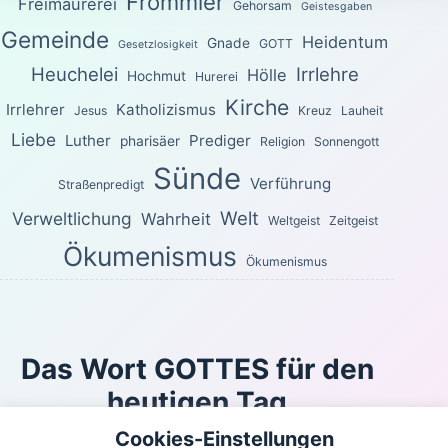
Frömmler
Freimaurerei
Gehorsam
Geistesgaben
Gemeinde
Heidentum
Gnade
GOTT
Gesetzlosigkeit
Heuchelei
Irrlehre
Hölle
Hochmut
Hurerei
Kirche
Irrlehrer
Katholizismus
Jesus
Kreuz
Lauheit
Liebe
Luther
Prediger
pharisäer
Religion
Sonnengott
Sünde
Verführung
Straßenpredigt
Welt
Verweltlichung
Wahrheit
Weltgeist
Zeitgeist
Ökumenismus
Ökumenismus
Das Wort GOTTES für den
heutigen Tag
Cookies-Einstellungen
Oder kann sich jemand in Schlupfwinkeln verbergen,