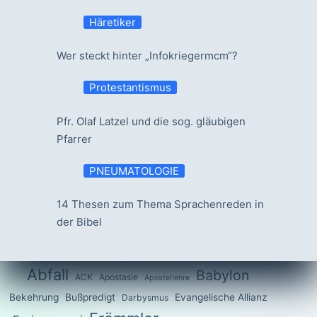
Häretiker
Wer steckt hinter „Infokriegermcm“?
Protestantismus
Pfr. Olaf Latzel und die sog. gläubigen
Pfarrer
PNEUMATOLOGIE
14 Thesen zum Thema Sprachenreden in
der Bibel
Abfall
Babylon
ACK
Apostasie
Apostellehre
Bekehrung
Bußpredigt
Evangelische Allianz
Darbysmus