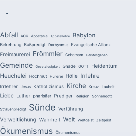
Abfall
Babylon
ACK
Apostasie
Apostellehre
Bekehrung
Bußpredigt
Evangelische Allianz
Darbysmus
Frömmler
Freimaurerei
Gehorsam
Geistesgaben
Gemeinde
Heidentum
Gnade
GOTT
Gesetzlosigkeit
Heuchelei
Irrlehre
Hölle
Hochmut
Hurerei
Kirche
Irrlehrer
Katholizismus
Jesus
Kreuz
Lauheit
Liebe
Luther
Prediger
pharisäer
Religion
Sonnengott
Sünde
Verführung
Straßenpredigt
Welt
Verweltlichung
Wahrheit
Weltgeist
Zeitgeist
Ökumenismus
Ökumenismus