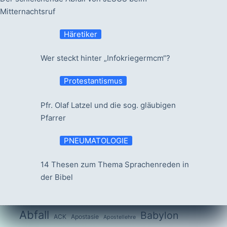
Mitternachtsruf
Häretiker
Wer steckt hinter „Infokriegermcm“?
Protestantismus
Pfr. Olaf Latzel und die sog. gläubigen
Pfarrer
PNEUMATOLOGIE
14 Thesen zum Thema Sprachenreden in
der Bibel
Abfall
Babylon
ACK
Apostasie
Apostellehre