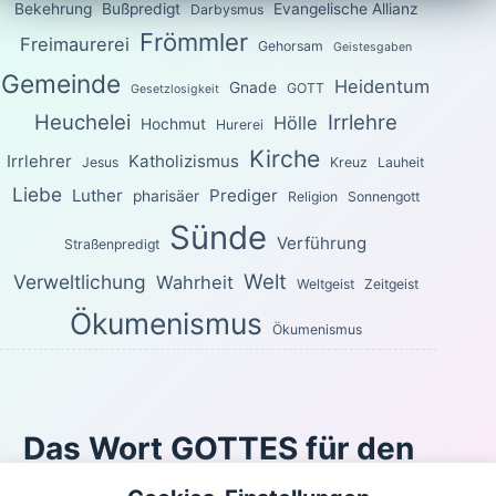
Bekehrung
Bußpredigt
Evangelische Allianz
Darbysmus
Frömmler
Freimaurerei
Gehorsam
Geistesgaben
Gemeinde
Heidentum
Gnade
GOTT
Gesetzlosigkeit
Heuchelei
Irrlehre
Hölle
Hochmut
Hurerei
Kirche
Irrlehrer
Katholizismus
Jesus
Kreuz
Lauheit
Liebe
Luther
Prediger
pharisäer
Religion
Sonnengott
Sünde
Verführung
Straßenpredigt
Welt
Verweltlichung
Wahrheit
Weltgeist
Zeitgeist
Ökumenismus
Ökumenismus
Das Wort GOTTES für den
heutigen Tag