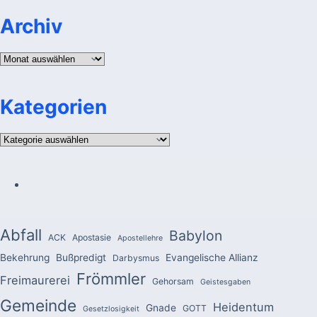
Archiv
Archiv
Kategorien
Kategorien
Abfall
Babylon
ACK
Apostasie
Apostellehre
Bekehrung
Bußpredigt
Evangelische Allianz
Darbysmus
Frömmler
Freimaurerei
Gehorsam
Geistesgaben
Gemeinde
Heidentum
Gnade
GOTT
Gesetzlosigkeit