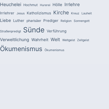
Heuchelei
Irrlehre
Hölle
Hochmut
Hurerei
Kirche
Irrlehrer
Katholizismus
Jesus
Kreuz
Lauheit
Liebe
Luther
Prediger
pharisäer
Religion
Sonnengott
Sünde
Verführung
Straßenpredigt
Welt
Verweltlichung
Wahrheit
Weltgeist
Zeitgeist
Ökumenismus
Ökumenismus