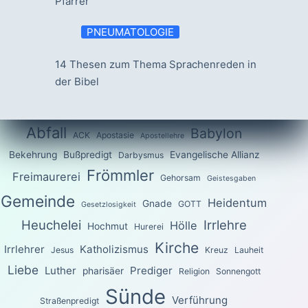
Pfarrer
PNEUMATOLOGIE
14 Thesen zum Thema Sprachenreden in
der Bibel
Abfall
Babylon
ACK
Apostasie
Apostellehre
Bekehrung
Bußpredigt
Evangelische Allianz
Darbysmus
Frömmler
Freimaurerei
Gehorsam
Geistesgaben
Gemeinde
Heidentum
Gnade
GOTT
Gesetzlosigkeit
Heuchelei
Irrlehre
Hölle
Hochmut
Hurerei
Kirche
Irrlehrer
Katholizismus
Jesus
Kreuz
Lauheit
Liebe
Luther
Prediger
pharisäer
Religion
Sonnengott
Sünde
Verführung
Straßenpredigt