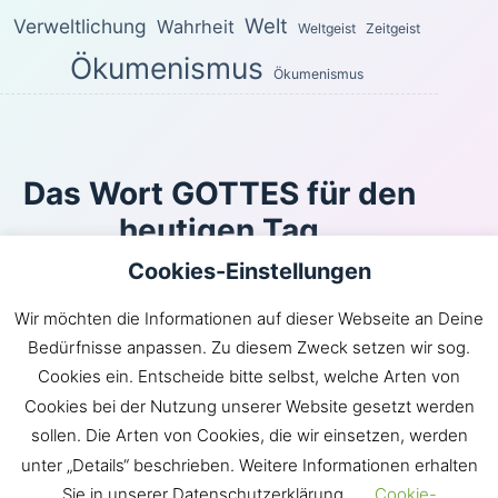
Welt
Verweltlichung
Wahrheit
Weltgeist
Zeitgeist
Ökumenismus
Ökumenismus
Das Wort GOTTES für den
heutigen Tag
Cookies-Einstellungen
Oder kann sich jemand in Schlupfwinkeln verbergen,
und ich, ich sähe ihn nicht?, spricht der HERR. Bin ich
Wir möchten die Informationen auf dieser Webseite an Deine
es nicht, der den Himmel und die Erde erfüllt?, spricht
Bedürfnisse anpassen. Zu diesem Zweck setzen wir sog.
der HERR.
Cookies ein. Entscheide bitte selbst, welche Arten von
Jeremia 23:24
Cookies bei der Nutzung unserer Website gesetzt werden
Inhaltsverzeichnis
|
Newsroom
|
KLARtext
|
sollen. Die Arten von Cookies, die wir einsetzen, werden
Bibelübersetzungen
|
Impressum
unter „Details“ beschrieben. Weitere Informationen erhalten
Sie in unserer Datenschutzerklärung.
Cookie-
GOTT hat die Gemeinde JESU in die Welt gebracht.