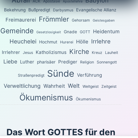
Abfall
Babylon
ACK
Apostasie
Apostellehre
Bekehrung
Bußpredigt
Evangelische Allianz
Darbysmus
Frömmler
Freimaurerei
Gehorsam
Geistesgaben
Gemeinde
Heidentum
Gnade
GOTT
Gesetzlosigkeit
Heuchelei
Irrlehre
Hölle
Hochmut
Hurerei
Kirche
Irrlehrer
Katholizismus
Jesus
Kreuz
Lauheit
Liebe
Luther
Prediger
pharisäer
Religion
Sonnengott
Sünde
Verführung
Straßenpredigt
Welt
Verweltlichung
Wahrheit
Weltgeist
Zeitgeist
Ökumenismus
Ökumenismus
Das Wort GOTTES für den