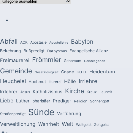
Kategorien
Abfall
Babylon
ACK
Apostasie
Apostellehre
Bekehrung
Bußpredigt
Evangelische Allianz
Darbysmus
Frömmler
Freimaurerei
Gehorsam
Geistesgaben
Gemeinde
Heidentum
Gnade
GOTT
Gesetzlosigkeit
Heuchelei
Irrlehre
Hölle
Hochmut
Hurerei
Kirche
Irrlehrer
Katholizismus
Jesus
Kreuz
Lauheit
Liebe
Luther
Prediger
pharisäer
Religion
Sonnengott
Sünde
Verführung
Straßenpredigt
Welt
Verweltlichung
Wahrheit
Weltgeist
Zeitgeist