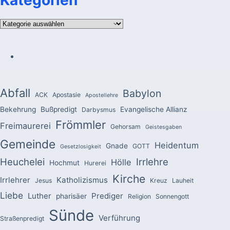
Kategorien
Kategorien
Abfall
Babylon
ACK
Apostasie
Apostellehre
Bekehrung
Bußpredigt
Evangelische Allianz
Darbysmus
Frömmler
Freimaurerei
Gehorsam
Geistesgaben
Gemeinde
Heidentum
Gnade
GOTT
Gesetzlosigkeit
Heuchelei
Irrlehre
Hölle
Hochmut
Hurerei
Kirche
Irrlehrer
Katholizismus
Jesus
Kreuz
Lauheit
Liebe
Luther
Prediger
pharisäer
Religion
Sonnengott
Sünde
Verführung
Straßenpredigt