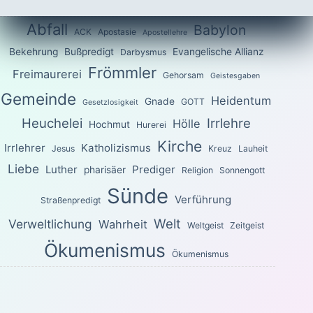
Abfall
Babylon
ACK
Apostasie
Apostellehre
Bekehrung
Bußpredigt
Evangelische Allianz
Darbysmus
Frömmler
Freimaurerei
Gehorsam
Geistesgaben
Gemeinde
Heidentum
Gnade
GOTT
Gesetzlosigkeit
Heuchelei
Irrlehre
Hölle
Hochmut
Hurerei
Kirche
Irrlehrer
Katholizismus
Jesus
Kreuz
Lauheit
Liebe
Luther
Prediger
pharisäer
Religion
Sonnengott
Sünde
Verführung
Straßenpredigt
Welt
Verweltlichung
Wahrheit
Weltgeist
Zeitgeist
Ökumenismus
Ökumenismus