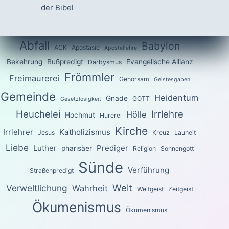
der Bibel
Abfall
Babylon
ACK
Apostasie
Apostellehre
Bekehrung
Bußpredigt
Evangelische Allianz
Darbysmus
Frömmler
Freimaurerei
Gehorsam
Geistesgaben
Gemeinde
Heidentum
Gnade
GOTT
Gesetzlosigkeit
Heuchelei
Irrlehre
Hölle
Hochmut
Hurerei
Kirche
Irrlehrer
Katholizismus
Jesus
Kreuz
Lauheit
Liebe
Luther
Prediger
pharisäer
Religion
Sonnengott
Sünde
Verführung
Straßenpredigt
Welt
Verweltlichung
Wahrheit
Weltgeist
Zeitgeist
Ökumenismus
Ökumenismus