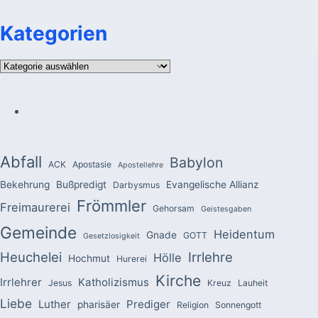
Kategorien
Kategorien
Abfall
Babylon
ACK
Apostasie
Apostellehre
Bekehrung
Bußpredigt
Evangelische Allianz
Darbysmus
Frömmler
Freimaurerei
Gehorsam
Geistesgaben
Gemeinde
Heidentum
Gnade
GOTT
Gesetzlosigkeit
Heuchelei
Irrlehre
Hölle
Hochmut
Hurerei
Kirche
Irrlehrer
Katholizismus
Jesus
Kreuz
Lauheit
Liebe
Luther
Prediger
pharisäer
Religion
Sonnengott