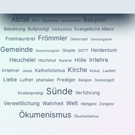
Abfall
Babylon
ACK
Apostasie
Apostellehre
Bekehrung
Bußpredigt
Evangelische Allianz
Darbysmus
Frömmler
Freimaurerei
Gehorsam
Geistesgaben
Gemeinde
Heidentum
Gnade
GOTT
Gesetzlosigkeit
Heuchelei
Irrlehre
Hölle
Hochmut
Hurerei
Kirche
Irrlehrer
Katholizismus
Jesus
Kreuz
Lauheit
Liebe
Luther
Prediger
pharisäer
Religion
Sonnengott
Sünde
Verführung
Straßenpredigt
Welt
Verweltlichung
Wahrheit
Weltgeist
Zeitgeist
Ökumenismus
Ökumenismus