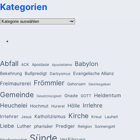
Kategorien
Kategorien
Abfall
Babylon
ACK
Apostasie
Apostellehre
Bekehrung
Bußpredigt
Evangelische Allianz
Darbysmus
Frömmler
Freimaurerei
Gehorsam
Geistesgaben
Gemeinde
Heidentum
Gnade
GOTT
Gesetzlosigkeit
Heuchelei
Irrlehre
Hölle
Hochmut
Hurerei
Kirche
Irrlehrer
Katholizismus
Jesus
Kreuz
Lauheit
Liebe
Luther
Prediger
pharisäer
Religion
Sonnengott
Sünde
Verführung
Straßenpredigt