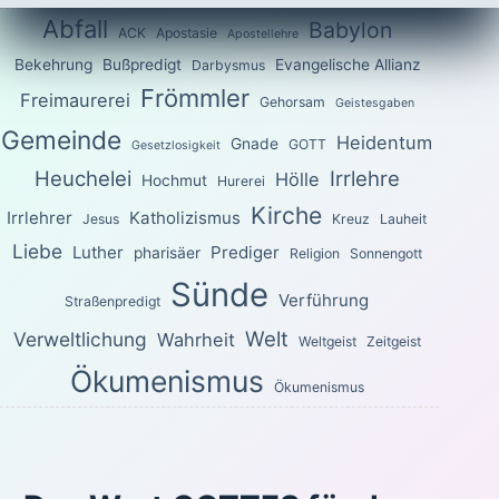
Abfall
Babylon
ACK
Apostasie
Apostellehre
Bekehrung
Bußpredigt
Evangelische Allianz
Darbysmus
Frömmler
Freimaurerei
Gehorsam
Geistesgaben
Gemeinde
Heidentum
Gnade
GOTT
Gesetzlosigkeit
Heuchelei
Irrlehre
Hölle
Hochmut
Hurerei
Kirche
Irrlehrer
Katholizismus
Jesus
Kreuz
Lauheit
Liebe
Luther
Prediger
pharisäer
Religion
Sonnengott
Sünde
Verführung
Straßenpredigt
Welt
Verweltlichung
Wahrheit
Weltgeist
Zeitgeist
Ökumenismus
Ökumenismus