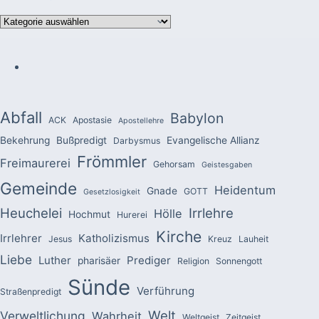
Kategorien
Abfall
Babylon
ACK
Apostasie
Apostellehre
Bekehrung
Bußpredigt
Evangelische Allianz
Darbysmus
Frömmler
Freimaurerei
Gehorsam
Geistesgaben
Gemeinde
Heidentum
Gnade
GOTT
Gesetzlosigkeit
Heuchelei
Irrlehre
Hölle
Hochmut
Hurerei
Kirche
Irrlehrer
Katholizismus
Jesus
Kreuz
Lauheit
Liebe
Luther
Prediger
pharisäer
Religion
Sonnengott
Sünde
Verführung
Straßenpredigt
Welt
Verweltlichung
Wahrheit
Weltgeist
Zeitgeist