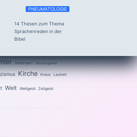
PNEUMATOLOGIE
14 Thesen zum Thema
Sprachenreden in der
Bibel
mler
Gehorsam
Geistesgaben
Kirche
izismus
Kreuz
Lauheit
Welt
t
Weltgeist
Zeitgeist