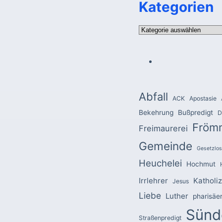
Kategorien
Kategorien
Abfall
ACK
Apostasie
Bekehrung
Bußpredigt
D
Fröm
Freimaurerei
Gemeinde
Gesetzlos
Heuchelei
Hochmut
Irrlehrer
Katholi
Jesus
Liebe
Luther
pharisäe
Sünd
Straßenpredigt