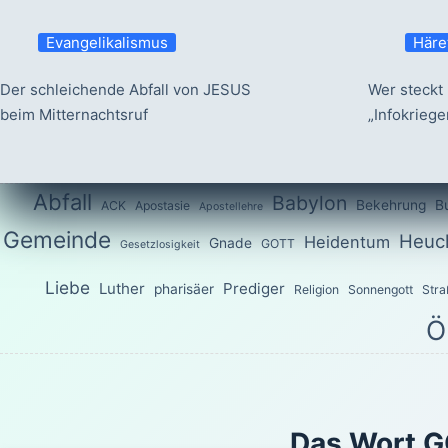
Evangelikalismus
Häre
Der schleichende Abfall von JESUS
Wer steckt 
beim Mitternachtsruf
„Infokrieg
Abfall
Babylon
Bekehrung
B
ACK
Apostasie
Apostellehre
Gemeinde
Heuch
Heidentum
Gnade
GOTT
Gesetzlosigkeit
Liebe
Luther
Prediger
pharisäer
Religion
Sonnengott
Stra
Ö
Das Wort G