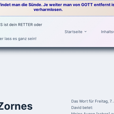
indet man die Sünde. Je weiter man von GOTT entfernt ist
verharmlosen.
 ist dein RETTER oder
Startseite
Inhalts
er lass es ganz sein!
Das Wort für Freitag, 7
Zornes
David betet:
Meine Augen [sehen] au