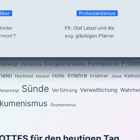
tiker
Protestantismus
hinter
Pfr. Olaf Latzel und die
ermcm“?
sog. gläubigen Pfarrer
Fröm
Freimaurerei
ußpredigt
Evangelische Allianz
Darbysmus
elei
Irrlehre
Hölle
Irrlehrer
Kathol
Hochmut
Hurerei
Jesus
Sünde
Verweltlichung
Wahrhei
Verführung
ßenpredigt
kumenismus
Ökumenismus
OTTES für den heutigen Tag