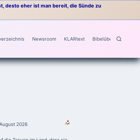
, desto eher ist man bereit, die Sünde zu
verzeichnis
Newsroom
KLARtext
Bibelübersetzungen
. August 2026
f die Treuen im Land, dass sie