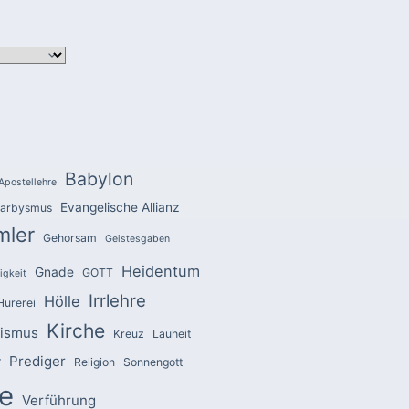
Babylon
Apostellehre
Evangelische Allianz
arbysmus
mler
Gehorsam
Geistesgaben
Heidentum
Gnade
GOTT
igkeit
Irrlehre
Hölle
Hurerei
Kirche
zismus
Kreuz
Lauheit
Prediger
r
Religion
Sonnengott
e
Verführung