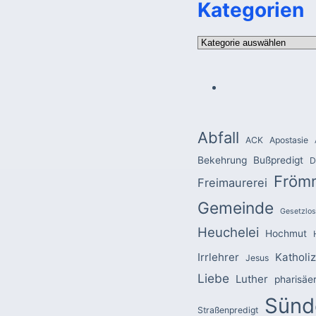
Kategorien
Kategorien
Abfall
ACK
Apostasie
Bekehrung
Bußpredigt
D
Fröm
Freimaurerei
Gemeinde
Gesetzlos
Heuchelei
Hochmut
Irrlehrer
Katholi
Jesus
Liebe
Luther
pharisäe
Sünd
Straßenpredigt