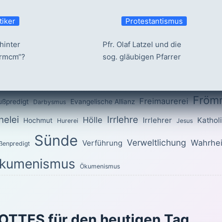
tiker
Protestantismus
hinter
Pfr. Olaf Latzel und die
ermcm“?
sog. gläubigen Pfarrer
Fröm
Freimaurerei
ußpredigt
Evangelische Allianz
Darbysmus
elei
Irrlehre
Hölle
Irrlehrer
Kathol
Hochmut
Hurerei
Jesus
Sünde
Verweltlichung
Wahrhei
Verführung
ßenpredigt
kumenismus
Ökumenismus
OTTES für den heutigen Tag