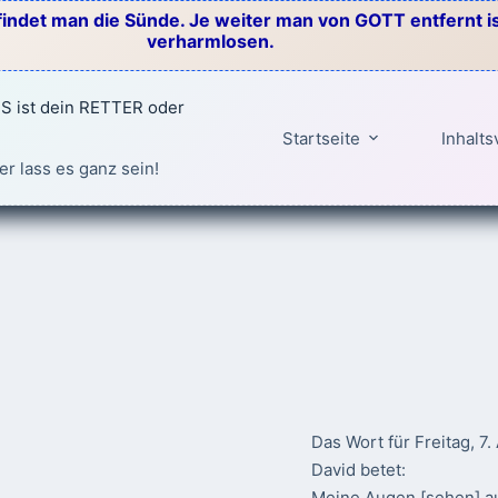
indet man die Sünde. Je weiter man von GOTT entfernt ist
verharmlosen.
 ist dein RETTER oder
Startseite
Inhalts
er lass es ganz sein!
Das Wort für Freitag, 7
David betet:
Meine Augen [sehen] au