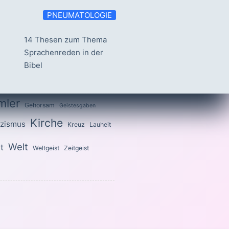
PNEUMATOLOGIE
14 Thesen zum Thema
Sprachenreden in der
Bibel
mler
Gehorsam
Geistesgaben
Kirche
izismus
Kreuz
Lauheit
Welt
t
Weltgeist
Zeitgeist