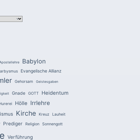
Babylon
Apostellehre
Evangelische Allianz
arbysmus
mler
Gehorsam
Geistesgaben
Heidentum
Gnade
GOTT
igkeit
Irrlehre
Hölle
Hurerei
Kirche
zismus
Kreuz
Lauheit
Prediger
r
Religion
Sonnengott
e
Verführung