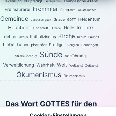
Bekehrung
Bußpredigt
Evangelische Allianz
Darbysmus
Frömmler
Freimaurerei
Gehorsam
Geistesgaben
Gemeinde
Heidentum
Gnade
GOTT
Gesetzlosigkeit
Heuchelei
Irrlehre
Hölle
Hochmut
Hurerei
Kirche
Irrlehrer
Katholizismus
Jesus
Kreuz
Lauheit
Liebe
Luther
Prediger
pharisäer
Religion
Sonnengott
Sünde
Verführung
Straßenpredigt
Welt
Verweltlichung
Wahrheit
Weltgeist
Zeitgeist
Ökumenismus
Ökumenismus
Das Wort GOTTES für den
heutigen Tag
Cookies-Einstellungen