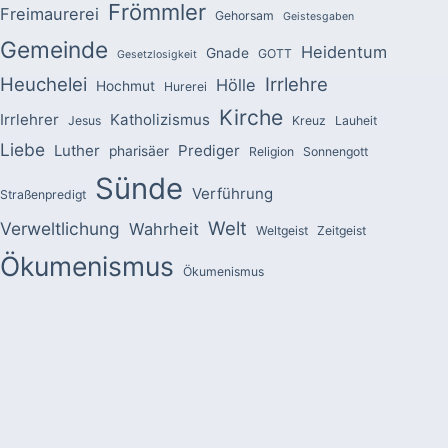
Frömmler
Freimaurerei
Gehorsam
Geistesgaben
Gemeinde
Heidentum
Gnade
GOTT
Gesetzlosigkeit
Heuchelei
Irrlehre
Hölle
Hochmut
Hurerei
Kirche
Irrlehrer
Katholizismus
Jesus
Kreuz
Lauheit
Liebe
Luther
Prediger
pharisäer
Religion
Sonnengott
Sünde
Verführung
Straßenpredigt
Welt
Verweltlichung
Wahrheit
Weltgeist
Zeitgeist
Ökumenismus
Ökumenismus