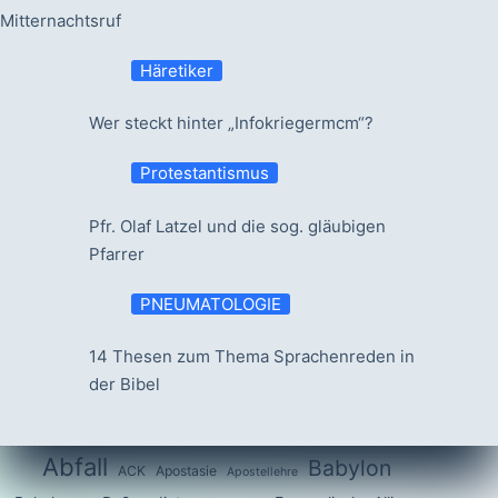
Mitternachtsruf
Häretiker
Wer steckt hinter „Infokriegermcm“?
Protestantismus
Pfr. Olaf Latzel und die sog. gläubigen
Pfarrer
PNEUMATOLOGIE
14 Thesen zum Thema Sprachenreden in
der Bibel
Abfall
Babylon
ACK
Apostasie
Apostellehre